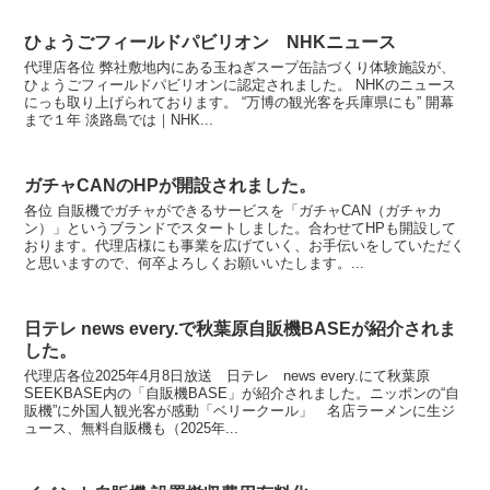
ひょうごフィールドパビリオン NHKニュース
代理店各位 弊社敷地内にある玉ねぎスープ缶詰づくり体験施設が、
ひょうごフィールドパビリオンに認定されました。 NHKのニュース
にっも取り上げられております。 “万博の観光客を兵庫県にも” 開幕
まで１年 淡路島では｜NHK...
ガチャCANのHPが開設されました。
各位 自販機でガチャができるサービスを「ガチャCAN（ガチャカ
ン）」というブランドでスタートしました。合わせてHPも開設して
おります。代理店様にも事業を広げていく、お手伝いをしていただく
と思いますので、何卒よろしくお願いいたします。...
日テレ news every.で秋葉原自販機BASEが紹介されま
した。
代理店各位2025年4月8日放送 日テレ news every.にて秋葉原
SEEKBASE内の「自販機BASE」が紹介されました。ニッポンの“自
販機”に外国人観光客が感動「ベリークール」 名店ラーメンに生ジ
ュース、無料自販機も（2025年...